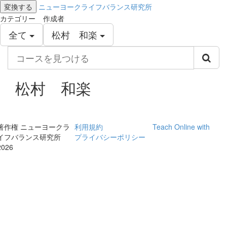
変換する
ニューヨークライフバランス研究所
カテゴリー
作成者
全て
松村 和楽
コ
ー
ス
を
松村 和楽
見
つ
け
る
著作権 ニューヨークラ
利用規約
Teach Online with
イフバランス研究所
プライバシーポリシー
2026