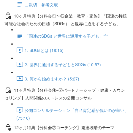
＿親切 参考文献
10ヶ月特典【分科会①〜③企業・教育・家族】「国連の持続
可能な社会のための目標（SDGs） と世界に通用する子ども」
「国連のSDGs と世界に通用する子ども」***
1. SDGsとは (18:15)
2. 世界に通用する子どもとSDGs (10:57)
3. 何から始めますか？ (5:27)
11ヶ月特典【分科会④~⑦パートナーシップ・健康・カウン
セリング】人間関係のストレスの公開コンサル
公開コンサルテーション「自己肯定感が低いのが辛い」
(75:10)
12ヶ月特典【分科会⑦コーチング】発達段階のテーマ