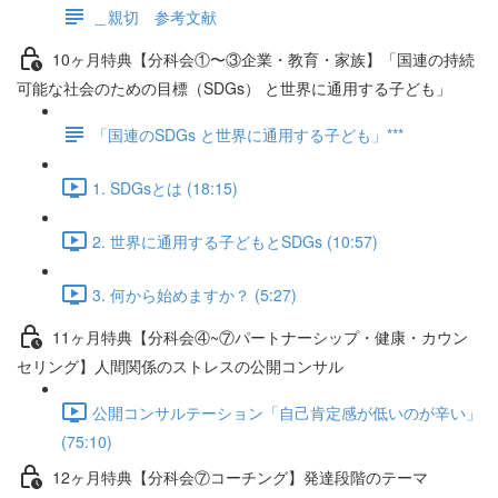
＿親切 参考文献
10ヶ月特典【分科会①〜③企業・教育・家族】「国連の持続
可能な社会のための目標（SDGs） と世界に通用する子ども」
「国連のSDGs と世界に通用する子ども」***
1. SDGsとは (18:15)
2. 世界に通用する子どもとSDGs (10:57)
3. 何から始めますか？ (5:27)
11ヶ月特典【分科会④~⑦パートナーシップ・健康・カウン
セリング】人間関係のストレスの公開コンサル
公開コンサルテーション「自己肯定感が低いのが辛い」
(75:10)
12ヶ月特典【分科会⑦コーチング】発達段階のテーマ