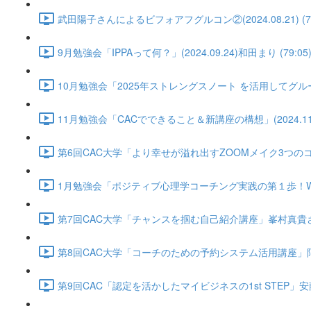
武田陽子さんによるビフォアフグルコン②(2024.08.21) (74
9月勉強会「IPPAって何？」(2024.09.24)和田まり (79:05
10月勉強会「2025年ストレングスノート を活用してグループコ
11月勉強会「CACでできること＆新講座の構想」(2024.11.2
第6回CAC大学「より幸せが溢れ出すZOOMメイク3つのコツ」黒田
1月勉強会「ポジティブ心理学コーチング実践の第１歩！WBウィール
第7回CAC大学「チャンスを掴む自己紹介講座」峯村真貴さん(2025
第8回CAC大学「コーチのための予約システム活用講座」阿部博子さん
第9回CAC「認定を活かしたマイビジネスの1st STEP」安藤智絵さん