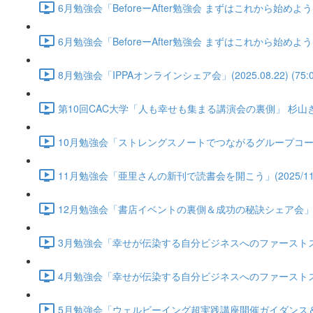
6月勉強会「BeforeーAfter勉強会 まずはこれから始めよう！自
6月勉強会「BeforeーAfter勉強会 まずはこれから始めよう！自
8月勉強会「IPPAオンラインシェア会」(2025.08.22) (75:0
第10回CAC大学「人も幸せも集まる講演会の裏側」 杉山きえさん(2
10月勉強会「ストレングスノートでつながるグループコーチングの始
11月勉強会「亜里さんの新刊で読書会を開こう」(2025/11/21)
12月勉強会「書店イベントの裏側＆成功の秘訣シェア会」(2025/1
3月勉強会「幸せが伝染する自分ビジネスへのファーストステップ」(2
4月勉強会「幸せが伝染する自分ビジネスへのファーストステップ第2
5月勉強会「ウェルビーイング超実践講座開催ガイダンス＆アイデア