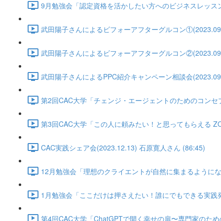
9月勉強会「認定資格を活かしたい方へのビジネスレッスン②」武田陽
武田陽子さんによるビフォーアフターグルコン①(2023.09.10) 
武田陽子さんによるビフォーアフターグルコン②(2023.09.17) 
武田陽子さんによるPPC紹介キャンペーン相談会(2023.09.25)
第2回CAC大学「チェンジ・エージェントのためのコンセプトづくり講
第3回CAC大学「この人に頼みたい！と思ってもらえる ZOOM背
CAC実践シェア会(2023.12.13) 石原寛人さん (86:45)
12月勉強会「理想のクライエントが自然に集まるようになる方法」(2
1月勉強会「ここだけは押さえたい！誰にでもできる実践発表のやり方
第4回CAC大学「ChatGPTで開く幸せの扉〜専門家のためのガイド