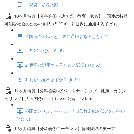
＿親切 参考文献
10ヶ月特典【分科会①〜③企業・教育・家族】「国連の持続
可能な社会のための目標（SDGs） と世界に通用する子ども」
「国連のSDGs と世界に通用する子ども」***
1. SDGsとは (18:15)
2. 世界に通用する子どもとSDGs (10:57)
3. 何から始めますか？ (5:27)
11ヶ月特典【分科会④~⑦パートナーシップ・健康・カウン
セリング】人間関係のストレスの公開コンサル
公開コンサルテーション「自己肯定感が低いのが辛い」
(75:10)
12ヶ月特典【分科会⑦コーチング】発達段階のテーマ