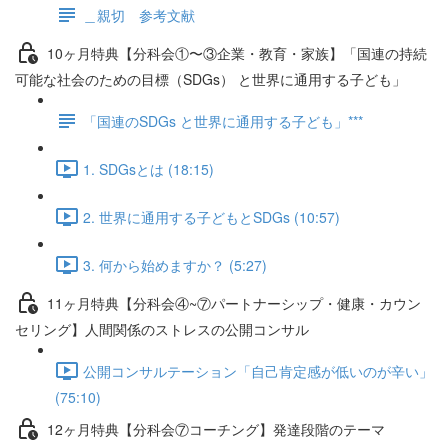
＿親切 参考文献
10ヶ月特典【分科会①〜③企業・教育・家族】「国連の持続
可能な社会のための目標（SDGs） と世界に通用する子ども」
「国連のSDGs と世界に通用する子ども」***
1. SDGsとは (18:15)
2. 世界に通用する子どもとSDGs (10:57)
3. 何から始めますか？ (5:27)
11ヶ月特典【分科会④~⑦パートナーシップ・健康・カウン
セリング】人間関係のストレスの公開コンサル
公開コンサルテーション「自己肯定感が低いのが辛い」
(75:10)
12ヶ月特典【分科会⑦コーチング】発達段階のテーマ