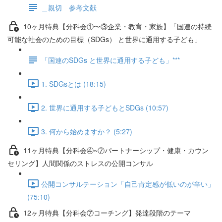
＿親切 参考文献
10ヶ月特典【分科会①〜③企業・教育・家族】「国連の持続
可能な社会のための目標（SDGs） と世界に通用する子ども」
「国連のSDGs と世界に通用する子ども」***
1. SDGsとは (18:15)
2. 世界に通用する子どもとSDGs (10:57)
3. 何から始めますか？ (5:27)
11ヶ月特典【分科会④~⑦パートナーシップ・健康・カウン
セリング】人間関係のストレスの公開コンサル
公開コンサルテーション「自己肯定感が低いのが辛い」
(75:10)
12ヶ月特典【分科会⑦コーチング】発達段階のテーマ