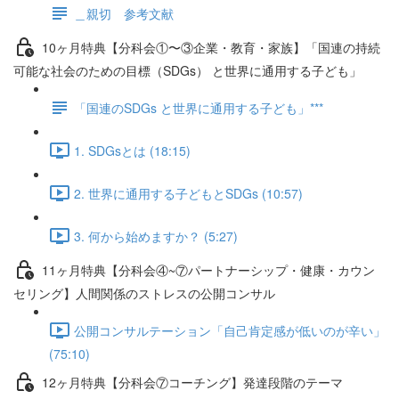
＿親切 参考文献
10ヶ月特典【分科会①〜③企業・教育・家族】「国連の持続
可能な社会のための目標（SDGs） と世界に通用する子ども」
「国連のSDGs と世界に通用する子ども」***
1. SDGsとは (18:15)
2. 世界に通用する子どもとSDGs (10:57)
3. 何から始めますか？ (5:27)
11ヶ月特典【分科会④~⑦パートナーシップ・健康・カウン
セリング】人間関係のストレスの公開コンサル
公開コンサルテーション「自己肯定感が低いのが辛い」
(75:10)
12ヶ月特典【分科会⑦コーチング】発達段階のテーマ