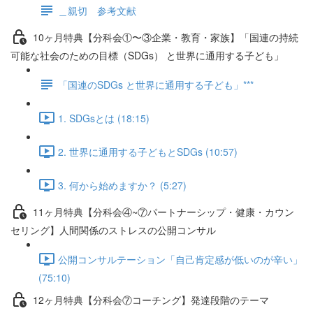
＿親切 参考文献
10ヶ月特典【分科会①〜③企業・教育・家族】「国連の持続
可能な社会のための目標（SDGs） と世界に通用する子ども」
「国連のSDGs と世界に通用する子ども」***
1. SDGsとは (18:15)
2. 世界に通用する子どもとSDGs (10:57)
3. 何から始めますか？ (5:27)
11ヶ月特典【分科会④~⑦パートナーシップ・健康・カウン
セリング】人間関係のストレスの公開コンサル
公開コンサルテーション「自己肯定感が低いのが辛い」
(75:10)
12ヶ月特典【分科会⑦コーチング】発達段階のテーマ