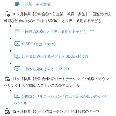
＿親切 参考文献
10ヶ月特典【分科会①〜③企業・教育・家族】「国連の持続
可能な社会のための目標（SDGs） と世界に通用する子ども」
「国連のSDGs と世界に通用する子ども」***
1. SDGsとは (18:15)
2. 世界に通用する子どもとSDGs (10:57)
3. 何から始めますか？ (5:27)
11ヶ月特典【分科会④~⑦パートナーシップ・健康・カウン
セリング】人間関係のストレスの公開コンサル
公開コンサルテーション「自己肯定感が低いのが辛い」
(75:10)
12ヶ月特典【分科会⑦コーチング】発達段階のテーマ