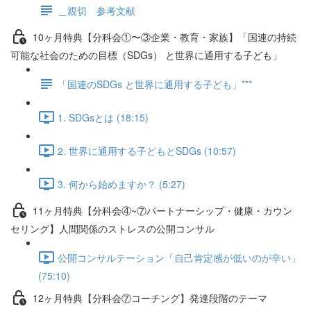
＿親切 参考文献
10ヶ月特典【分科会①〜③企業・教育・家族】「国連の持続
可能な社会のための目標（SDGs） と世界に通用する子ども」
「国連のSDGs と世界に通用する子ども」***
1. SDGsとは (18:15)
2. 世界に通用する子どもとSDGs (10:57)
3. 何から始めますか？ (5:27)
11ヶ月特典【分科会④~⑦パートナーシップ・健康・カウン
セリング】人間関係のストレスの公開コンサル
公開コンサルテーション「自己肯定感が低いのが辛い」
(75:10)
12ヶ月特典【分科会⑦コーチング】発達段階のテーマ