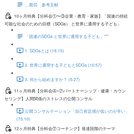
＿親切 参考文献
10ヶ月特典【分科会①〜③企業・教育・家族】「国連の持続
可能な社会のための目標（SDGs） と世界に通用する子ども」
「国連のSDGs と世界に通用する子ども」***
1. SDGsとは (18:15)
2. 世界に通用する子どもとSDGs (10:57)
3. 何から始めますか？ (5:27)
11ヶ月特典【分科会④~⑦パートナーシップ・健康・カウン
セリング】人間関係のストレスの公開コンサル
公開コンサルテーション「自己肯定感が低いのが辛い」
(75:10)
12ヶ月特典【分科会⑦コーチング】発達段階のテーマ