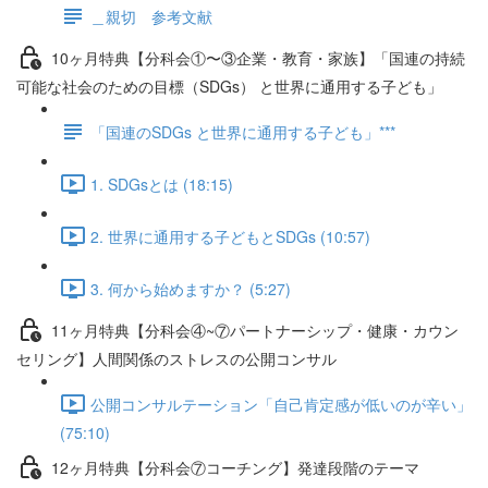
＿親切 参考文献
10ヶ月特典【分科会①〜③企業・教育・家族】「国連の持続
可能な社会のための目標（SDGs） と世界に通用する子ども」
「国連のSDGs と世界に通用する子ども」***
1. SDGsとは (18:15)
2. 世界に通用する子どもとSDGs (10:57)
3. 何から始めますか？ (5:27)
11ヶ月特典【分科会④~⑦パートナーシップ・健康・カウン
セリング】人間関係のストレスの公開コンサル
公開コンサルテーション「自己肯定感が低いのが辛い」
(75:10)
12ヶ月特典【分科会⑦コーチング】発達段階のテーマ