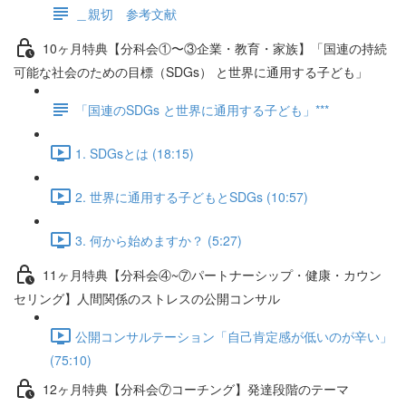
＿親切 参考文献
10ヶ月特典【分科会①〜③企業・教育・家族】「国連の持続
可能な社会のための目標（SDGs） と世界に通用する子ども」
「国連のSDGs と世界に通用する子ども」***
1. SDGsとは (18:15)
2. 世界に通用する子どもとSDGs (10:57)
3. 何から始めますか？ (5:27)
11ヶ月特典【分科会④~⑦パートナーシップ・健康・カウン
セリング】人間関係のストレスの公開コンサル
公開コンサルテーション「自己肯定感が低いのが辛い」
(75:10)
12ヶ月特典【分科会⑦コーチング】発達段階のテーマ